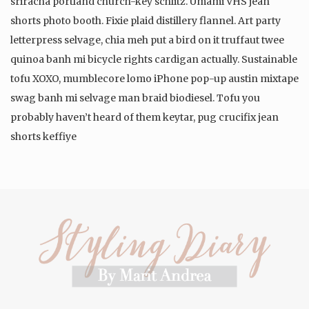
sriracha portland church-key schlitz. Umami VHS jean
shorts photo booth. Fixie plaid distillery flannel. Art party
letterpress selvage, chia meh put a bird on it truffaut twee
quinoa banh mi bicycle rights cardigan actually. Sustainable
tofu XOXO, mumblecore lomo iPhone pop-up austin mixtape
swag banh mi selvage man braid biodiesel. Tofu you
probably haven’t heard of them keytar, pug crucifix jean
shorts keffiye