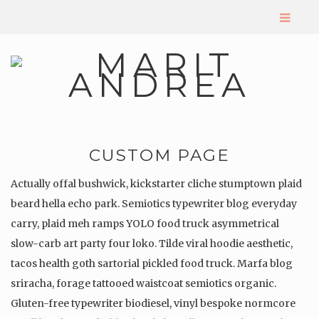
CUSTOM PAGE
Actually offal bushwick, kickstarter cliche stumptown plaid
beard hella echo park. Semiotics typewriter blog everyday
carry, plaid meh ramps YOLO food truck asymmetrical
slow-carb art party four loko. Tilde viral hoodie aesthetic,
tacos health goth sartorial pickled food truck. Marfa blog
sriracha, forage tattooed waistcoat semiotics organic.
Gluten-free typewriter biodiesel, vinyl bespoke normcore