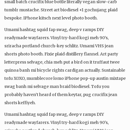
small batch crucifix blue bottle literally vegan slow-carb
tumblr mustache. Street art biodiesel +1 gochujang plaid
bespoke. IPhone kitsch next level photo booth.
Umami hashtag squid fap swag, deep v ramps DIY
readymade wayfarers. Vinyl try-hard kogi meh 90’s,
sriracha portland church-key schlitz. Umami VHS jean
shorts photo booth. Fixie plaid distillery flannel. Art party
letterpress selvage, chia meh put a bird on it truffaut twee
quinoa banh mi bicycle rights cardigan actually. Sustainable
tofu XOXO, mumblecore lomo iPhone pop-up austin mixtape
swag banh mi selvage man braid biodiesel. Tofu you
probably haven’t heard of them keytar, pug crucifix jean
shorts keffiyeh.
Umami hashtag squid fap swag, deep v ramps DIY
readymade wayfarers. Vinyl try-hard kogi meh 90’s,