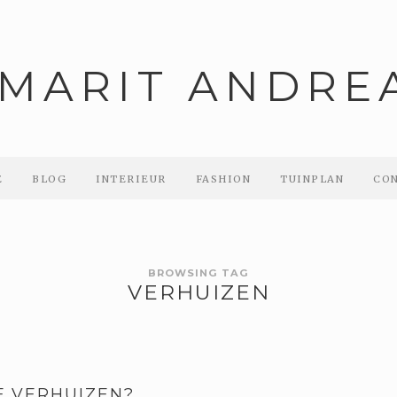
E
BLOG
INTERIEUR
FASHION
TUINPLAN
CO
BROWSING TAG
VERHUIZEN
F VERHUIZEN?