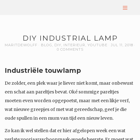
DIY INDUSTRIAL LAMP
MARITDEWOLFF
BLOG
,
DIY
,
INTERIEUR
,
YOUTUBE
JUL 11, 2018
0 COMMENTS
Industriële touw
lamp
De zolder, een plek waar je liever niet komt, maar onbewust
een schat aan pareltjes bevat. Oké sommige pareltjes
moeten even worden opgepoetst, maar met een likje verf,
wat nieuwe greepjes of met wat gereedschap, geef je die
oude spullen in een mum van tijd een nieuw leven.
Zo kan ik wel stellen dat er hier afgelopen week een wat
verlate voorjaarsschoonmaak-woede heerste. Er moest wat