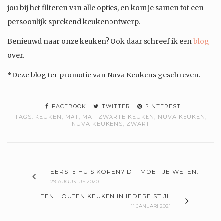
jou bij het filteren van alle opties, en kom je samen tot een
persoonlijk sprekend keukenontwerp.
Benieuwd naar onze keuken? Ook daar schreef ik een
blog
over.
*Deze blog ter promotie van Nuva Keukens geschreven.
FACEBOOK
TWITTER
PINTEREST
TAGS:
KEUKEN
,
MAT
,
MAT ZWARTE KEUKEN
,
NUVA KEUKEN
,
NUVA KEUKENS
,
ZWART
EERSTE HUIS KOPEN? DIT MOET JE WETEN.
29 AUGUSTUS 2020
EEN HOUTEN KEUKEN IN IEDERE STIJL
11 JANUARI 2021