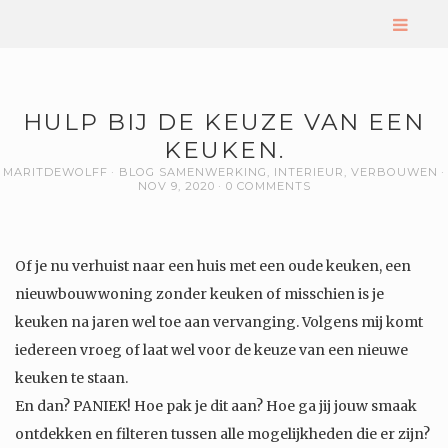
HULP BIJ DE KEUZE VAN EEN
KEUKEN.
MARITDEWOLFF
BLOG SAMENWERKING
,
INTERIEUR
,
VERBOUWEN
NOV 9, 2020
0 COMMENTS
Of je nu verhuist naar een huis met een oude keuken, een
nieuwbouwwoning zonder keuken of misschien is je
keuken na jaren wel toe aan vervanging. Volgens mij komt
iedereen vroeg of laat wel voor de keuze van een nieuwe
keuken te staan.
En dan? PANIEK! Hoe pak je dit aan? Hoe ga jij jouw smaak
ontdekken en filteren tussen alle mogelijkheden die er zijn?