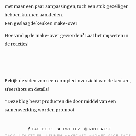
met maar een paar aanpassingen, toch een stuk gezelliger
hebben kunnen aankleden.
Een geslaagde keuken make-over!
Hoe vind jij de make-over geworden? Laat het mij weten in
de reacties!
Bekijk de video voor een compleet overzicht van de keuken,
sfeershots en details!
*Deze blog bevat producten die door middel van een
samenwerking worden promoot.
FACEBOOK
TWITTER
PINTEREST
TAGS:
INDUSTRIEEL
,
KEUKEN
,
MAKEOVER
,
MARMER
,
SAGE
,
SAGE