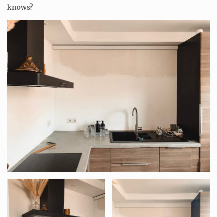
knows?