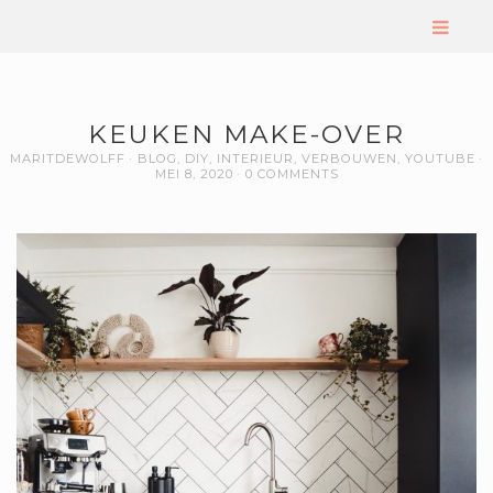
KEUKEN MAKE-OVER
MARITDEWOLFF
BLOG
,
DIY
,
INTERIEUR
,
VERBOUWEN
,
YOUTUBE
MEI 8, 2020
0 COMMENTS